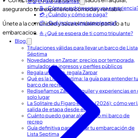
✔ Conectarlo con usuarios interesados en alquilar,
🧑‍🤝‍🧑 Para Tripulantes
📝 ¿Cómo puedo reservar una experiencia
asegurando una experiencia cómoda y rentable.
💳 ¿Cuándo y cómo se paga?
📦 ¿Qué incluye una experiencia?
Únete a la comunidad y saca el máximo partido a tu
embarcacion.
⛵ ¿Qué se espera de ti como tripulante?
Blog
Titulaciones válidas para llevar un barco de Lista
Séptima
Novedades en Zarpar: precios por temporada,
simulador de ingresos y perfiles públicos
Regala un barco, regala Zarpar
Qué es la Lista Séptima: la guía para entender t
barco de recreo
Rediseñamos Zarpar: alquiler y experiencias en 
solo lugar
La Solitaire du Figaro en Vigo (2026): cómo ver l
salida de etapa desde el mar
Cuánto puedo ganar alquilando mi barco de
recreo
Guía definitiva para alquilar tu embarcación de
Lista Septima