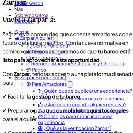
Zarpar
Iniciar sesion
Más
Sobre nosotros
Únete a Zarpar 🚢
Barcos ↗
Zarpar
Zarpar es la comunidad que conecta armadores con e
🛥️ Zarpar Alquiler
futuro del alquiler náutico. Con la nueva normativa en
❔ ¿Cómo Funciona?
camino, queremos asegurarnos de que
tu barco esté
⚠️ Requisitos clave
Cómo empezar
listo para aprovechar esta oportunidad
.
✅ Recomendaciones Check-in y Check-out
💳 Pagos
Con
Zarpar
, tendrás acceso a una plataforma diseñad
☀️ Zarpar Experiencias
para:
🧭 Para Armadores
❓ ¿Quién puede publicar una experiencia?
✔ Facilitar la
gestión de tu barco
.
🚶 Pasos para publicar una experiencia
📩 ¿Qué ocurre cuando alguien reserva?
✔ Prepararlo para que
cumpla los requisitos legales
⚓ ¿Qué se espera de ti como armador?
🧰 Consejos para crear una buena
para el alquiler.
experiencia
🧿 ¿Qué es la verificación Zarpar?