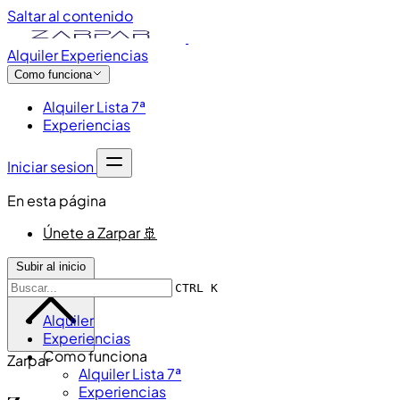
Saltar al contenido
Alquiler
Experiencias
Como funciona
Alquiler Lista 7ª
Experiencias
Iniciar sesion
En esta página
Únete a Zarpar 🚢
Subir al inicio
CTRL K
Alquiler
Experiencias
Como funciona
Zarpar
Alquiler Lista 7ª
Experiencias