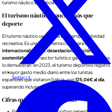
turismo náutico en Galicia.
El turismo náutico: mucho más que
deporte
El turismo náutico va más allá de la simple actividad
recreativa. Es una herramienta clave para la
internacionalización
,
desestacionalización
y
sostenibilidad
del sector turístico gallego. Los datos
lo demuestran: en 2023, el turismo deportivo registró
el mayor gasto medio diario entre los turistas
Twitter / X
españoles que visitaron Galicia, con
125,06€ al día
,
superando incluso al turismo gastronómico.
Cifras que hablan por sí solas
En 2024, el turismo deportivo generó
354.000