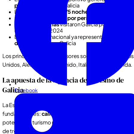
pernoctaciones
en Galicia
Estancia media de
2,75 noches
por visitante
Gasto medio de
115€ por persona
128.548 personas
visitaron Galicia por motivos
deportivos en 2024
El turismo internacional ya representa el
28% de l
demanda total
en Galicia
Los principales países emisores son Portugal, Estados
Unidos, Alemania, Reino Unido, Italia, Francia e Irlanda.
La apuesta de la Agencia de Turismo de
Galicia
Facebook
La Estrategia de Turismo 2030 se centra en dos pilare
fundamentales:
calidad y sostenibilidad
. Para
potenciar el turismo náutico, la Agencia actúa a través
de tres vías: