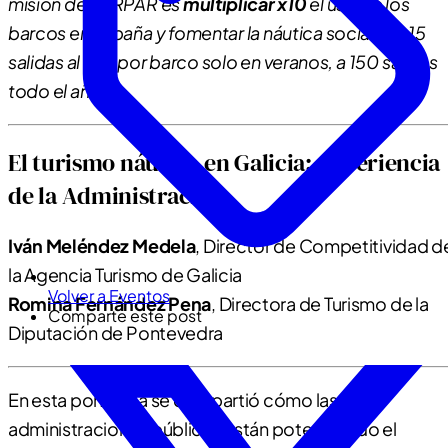
misión de ZARPAR es
multiplicar x10
el uso de los
barcos en España y fomentar la náutica social. De 15
salidas al año por barco solo en veranos, a 150 salidas
todo el año.
El turismo náutico en Galicia: experiencia
de la Administración
Iván Meléndez Medela
, Director de Competitividad d
la Agencia Turismo de Galicia
Volver a Eventos
Romina Fernández Pena
, Directora de Turismo de la
Comparte este post
Diputación de Pontevedra
En esta ponencia se compartió cómo las
administraciones públicas están potenciando el