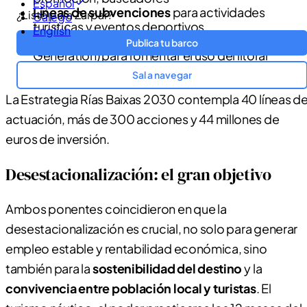
Español
Líneas de subvenciones
para actividades
¿Listo para Zarpar?
Galego
turísticas y eventos deportivos
English
Proyecto
Playa Sin Límite
(fondos Next
Publica tu barco
Generation) para fomentar el uso del litoral
durante todo el año
Sal a navegar
La Estrategia Rías Baixas 2030 contempla 40 líneas d
actuación, más de 300 acciones y 44 millones de
euros de inversión.
Desestacionalización: el gran objetivo
Ambos ponentes coincidieron en que la
desestacionalización es crucial, no solo para generar
empleo estable y rentabilidad económica, sino
también para la
sostenibilidad del destino
y la
convivencia entre población local y turistas
. El