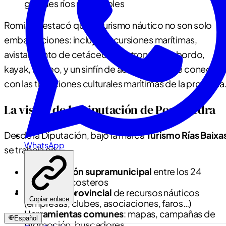
grandes ríos navegables
Romina destacó que el turismo náutico no son solo
embarcaciones: incluye excursiones marítimas,
avistamiento de cetáceos, gastronomía a bordo,
kayak, buceo, y un sinfín de actividades que conectan
con las tradiciones culturales marítimas de la provincia
La visión de la Diputación de Pontevedra
Desde la Diputación, bajo la marca
Turismo Rías Baixa
WhatsApp
se trabaja en:
Coordinación supramunicipal
entre los 24
municipios costeros
Inventario provincial
de recursos náuticos
Copiar enlace
(empresas, clubes, asociaciones, faros…)
Herramientas comunes
: mapas, campañas de
Español
promoción, buscadores