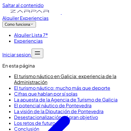
Saltar al contenido
Alquiler
Experiencias
Como funciona
Alquiler Lista 7ª
Experiencias
Iniciar sesion
En esta página
El turismo náutico en Galicia: experiencia de la
Administración
El turismo náutico: mucho más que deporte
Cifras que hablan por sí solas
La apuesta de la Agencia de Turismo de Galicia
El potencial náutico de Pontevedra
La visión de la Diputación de Pontevedra
Desestacionalización: el gran objetivo
Los retos de futuro
Conclusión