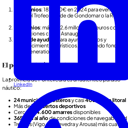
Patrocinios
: 181.000€ en 2024 para eventos
como el Trofeo Conde de Gondomar o la Regata
6M
Convenios
: más de 2,6 millones de euros con
asociaciones como Asnauga
Líneas de ayudas
: para ayuntamientos y
establecimientos turísticos, incluyendo fondos
Next Generation
El potencial náutico de Pontevedra
La provincia de Pontevedra es un auténtico paraíso
LinkedIn
náutico:
24 municipios costeros
y casi
400 km de litoral
Más de
30 puertos deportivos
Cerca de
4.600 amarres
disponibles
365 días al año
de condiciones de navegabilidad
Tres rías (Vigo, Pontevedra y Arousa) más cuatro