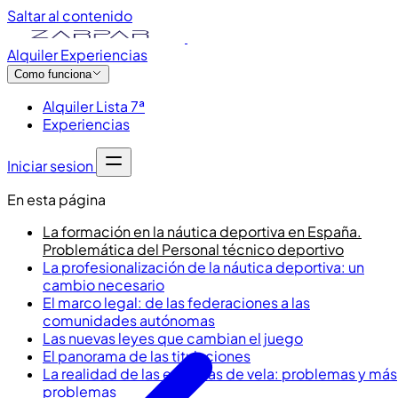
Saltar al contenido
Alquiler
Experiencias
Como funciona
Alquiler Lista 7ª
Experiencias
Iniciar sesion
En esta página
La formación en la náutica deportiva en España.
Problemática del Personal técnico deportivo
La profesionalización de la náutica deportiva: un
cambio necesario
El marco legal: de las federaciones a las
comunidades autónomas
Las nuevas leyes que cambian el juego
El panorama de las titulaciones
La realidad de las escuelas de vela: problemas y más
problemas