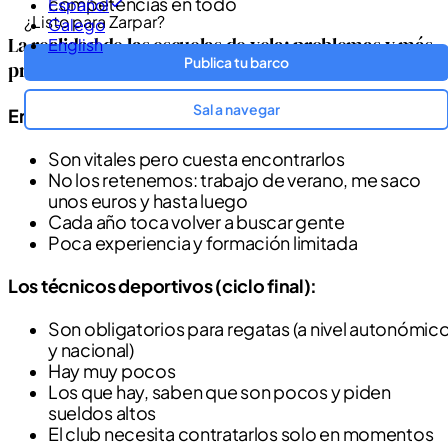
competencias en todo
Español
¿Listo para Zarpar?
Galego
La realidad de las escuelas de vela: problemas y más
English
Publica tu barco
problemas
Sal a navegar
En la base (monitores de escuela):
Son vitales pero cuesta encontrarlos
No los retenemos: trabajo de verano, me saco
unos euros y hasta luego
Cada año toca volver a buscar gente
Poca experiencia y formación limitada
Los técnicos deportivos (ciclo final):
Son obligatorios para regatas (a nivel autonómic
y nacional)
Hay muy pocos
Los que hay, saben que son pocos y piden
sueldos altos
El club necesita contratarlos solo en momentos