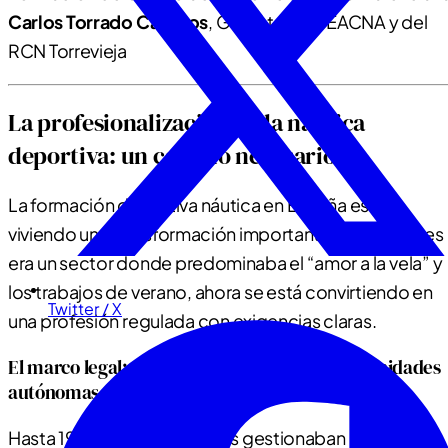
Carlos Torrado Campos
, Gerente de CEACNA y del
RCN Torrevieja
La profesionalización de la náutica
deportiva: un cambio necesario
La formación deportiva náutica en España está
viviendo una transformación importante. Lo que antes
era un sector donde predominaba el “amor a la vela” y
los trabajos de verano, ahora se está convirtiendo en
Twitter / X
una profesión regulada con exigencias claras.
El marco legal: de las federaciones a las comunidades
autónomas
Hasta 1999, las federaciones gestionaban