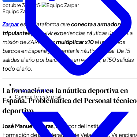
octubre 3, 2025
·
Equipo Zarpar
Zarpar
es la plataforma que
conecta a armadores y
tripulantes
para vivir experiencias náuticas únicas. La
misión de ZARPAR es
multiplicar x10
el uso de los
barcos en España y fomentar la náutica social. De 15
salidas al año por barco solo en veranos, a 150 salidas
todo el año.
La formación en la náutica deportiva en
Volver a Eventos
Comparte este post
España. Problemática del Personal técnico
deportivo
José Manuel Liceras
, Director del Instituto de
Formación de la Federación de Vela de la C. Valencian