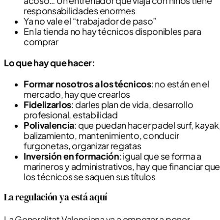
acoso… Un entrenador que viaja con niños tiene
responsabilidades enormes
Ya no vale el “trabajador de paso”
En la tienda no hay técnicos disponibles para
comprar
Lo que hay que hacer:
Formar nosotros a los técnicos
: no están en el
mercado, hay que crearlos
Fidelizarlos
: darles plan de vida, desarrollo
profesional, estabilidad
Polivalencia
: que puedan hacer padel surf, kayak
balizamiento, mantenimiento, conducir
furgonetas, organizar regatas
Inversión en formación
: igual que se forma a
marineros y administrativos, hay que financiar que
los técnicos se saquen sus títulos
La regulación ya está aquí
La Generalitat Valenciana va a empezar a poner