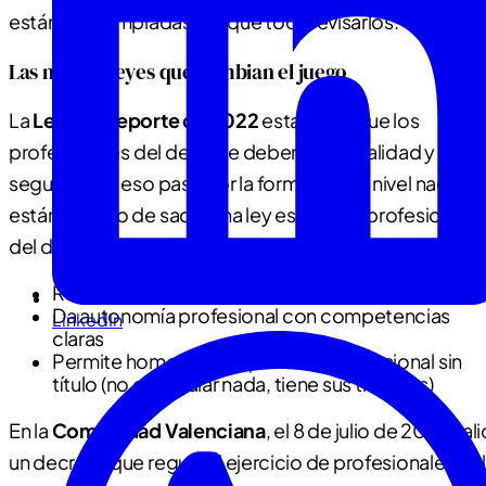
están contempladas, así que toca revisarlos.
Las nuevas leyes que cambian el juego
La
Ley del Deporte de 2022
establece que los
profesionales del deporte deben tener calidad y
seguridad, y eso pasa por la formación. A nivel nacional
están a punto de sacar una ley estatal de profesionale
del deporte que:
Reconoce oficialmente las titulaciones
Da autonomía profesional con competencias
LinkedIn
claras
Permite homologar experiencia profesional sin
título (no es regalar nada, tiene sus trámites)
En la
Comunidad Valenciana
, el 8 de julio de 2025 sali
un decreto que regula el ejercicio de profesionales del