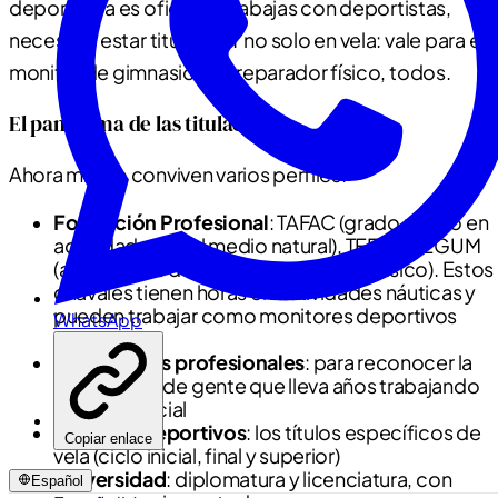
deporte. Ya es oficial: si trabajas con deportistas,
necesitas estar titulado. Y no solo en vela: vale para el
monitor de gimnasio, el preparador físico, todos.
El panorama de las titulaciones
Ahora mismo conviven varios perfiles:
Formación Profesional
: TAFAC (grado medio en
actividades en el medio natural), TEFAC, TEGUM
(actividades de acondicionamiento físico). Estos
chavales tienen horas en actividades náuticas y
pueden trabajar como monitores deportivos
WhatsApp
auxiliares.
Certificados profesionales
: para reconocer la
experiencia de gente que lleva años trabajando
sin título oficial
Técnicos deportivos
: los títulos específicos de
Copiar enlace
vela (ciclo inicial, final y superior)
Universidad
: diplomatura y licenciatura, con
Español