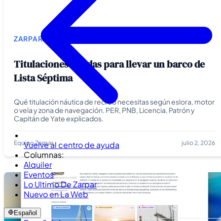
ZARPAR
Titulaciones válidas para llevar un barco de
Lista Séptima
Qué titulación náutica de recreo necesitas según eslora, motor
o vela y zona de navegación. PER, PNB, Licencia, Patrón y
Capitán de Yate explicados.
Equipo Zarpar
julio 2, 2026
Vuelve al centro de ayuda
Columnas:
Alquiler
Eventos
Lo Ultimo De Zarpar
Nuevo en La Web
Español