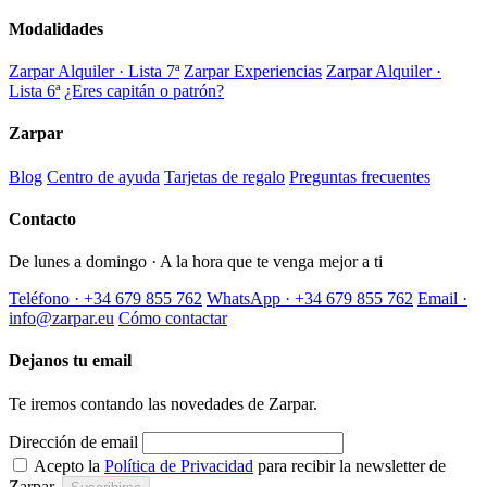
Modalidades
Zarpar Alquiler · Lista 7ª
Zarpar Experiencias
Zarpar Alquiler ·
Lista 6ª
¿Eres capitán o patrón?
Zarpar
Blog
Centro de ayuda
Tarjetas de regalo
Preguntas frecuentes
Contacto
De lunes a domingo · A la hora que te venga mejor a ti
Teléfono · +34 679 855 762
WhatsApp · +34 679 855 762
Email ·
info@zarpar.eu
Cómo contactar
Dejanos tu email
Te iremos contando las novedades de Zarpar.
Dirección de email
Acepto la
Política de Privacidad
para recibir la newsletter de
Zarpar.