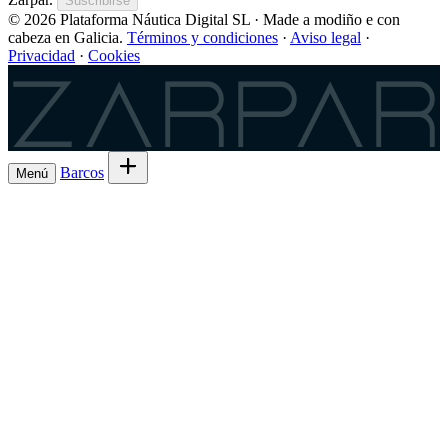
Suscribirse
© 2026 Plataforma Náutica Digital SL · Made a modiño e con
cabeza en Galicia.
Términos y condiciones
·
Aviso legal
·
Privacidad
·
Cookies
Zarpar
Barcos
Menú
Explora barcos en alquiler
→
Alquila tu
Barcos
Armadores
barco de Lista 7ª
→
Comparte la salida y el
Experiencias
gasto
→
Lista 6ª, la comisión más baja
→
Charter
¿Eres
Regístrate como patrón
→
patrón?
ES