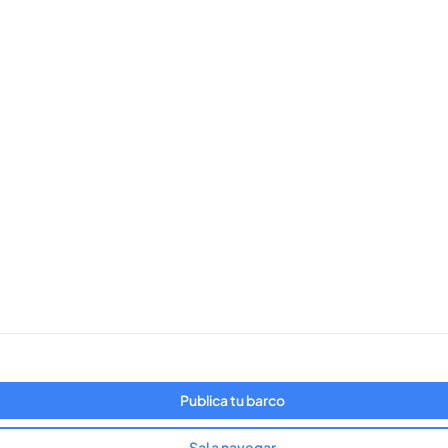
Publica tu barco
Sal a navegar