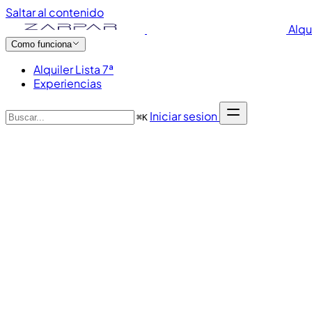
Saltar al contenido
Alqu
Como funciona
Alquiler Lista 7ª
Experiencias
Iniciar sesion
⌘
K