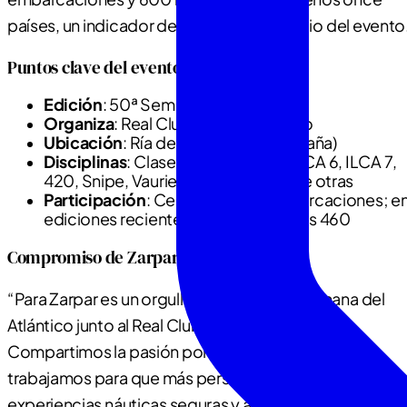
países, un indicador del alcance y prestigio del evento
Puntos clave del evento
Edición
: 50ª Semana del Atlántico
Organiza
: Real Club Náutico de Vigo
Ubicación
: Ría de Vigo (Galicia, España)
Disciplinas
: Clases como ILCA 4, ILCA 6, ILCA 7,
420, Snipe, Vaurien y Optimist, entre otras
Participación
: Centenares de embarcaciones; e
ediciones recientes han superado las 460
Compromiso de Zarpar
“Para Zarpar es un orgullo apoyar la 50ª Semana del
Atlántico junto al Real Club Náutico de Vigo.
Compartimos la pasión por el mar y la vela, y
trabajamos para que más personas puedan disfrutar d
experiencias náuticas seguras y accesibles”, señala el