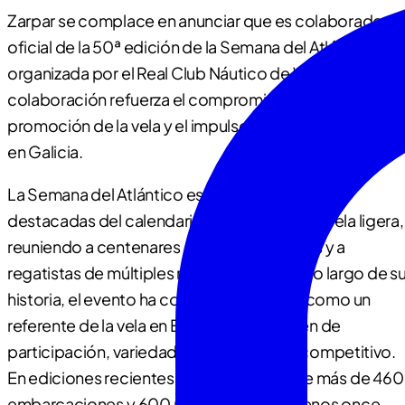
Zarpar se complace en anunciar que es colaborador
oficial de la 50ª edición de la Semana del Atlántico,
organizada por el Real Club Náutico de Vigo. Esta
colaboración refuerza el compromiso de Zarpar con la
promoción de la vela y el impulso del deporte náutico
en Galicia.
La Semana del Atlántico es una de las citas más
destacadas del calendario internacional de vela ligera,
reuniendo a centenares de embarcaciones y a
regatistas de múltiples nacionalidades. A lo largo de s
historia, el evento ha consolidado a Vigo como un
referente de la vela en Europa por volumen de
participación, variedad de clases y nivel competitivo.
En ediciones recientes, han tomado parte más de 460
embarcaciones y 600 regatistas de al menos once