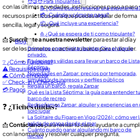
🧑‍🤝‍🧑 Para Tripulantes
con las últimas novedades, instrucciones paso a paso 
📝 ¿Cómo puedo reservar una experiencia
💳 ¿Cuándo y cómo se paga?
recursos prácticos para que puedas alquilar de forma
📦 ¿Qué incluye una experiencia?
sencilla, legal y segura.
⛵ ¿Qué se espera de ti como tripulante?
📩
Suscríbete a nuestra newsletter
para estar al día y
Blog
ser de los primeros en activar tu barco para el alquiler.
Descubre como visitar las Islas Cíes en barco
privado.
Titulaciones válidas para llevar un barco de Lista
❔ ¿Cómo Funciona?
Séptima
⚠️ Requisitos clave
Novedades en Zarpar: precios por temporada,
🌊 Cómo empezar
simulador de ingresos y perfiles públicos
✅ Check-in y Check-out
Regala un barco, regala Zarpar
💳 Pagos
Qué es la Lista Séptima: la guía para entender t
barco de recreo
❓ ¿Tienes dudas?
Rediseñamos Zarpar: alquiler y experiencias en 
solo lugar
La Solitaire du Figaro en Vigo (2026): cómo ver l
salida de etapa desde el mar
📩
Contáctanos
para revisar tu caso, ayudarte a cumpli
Cuánto puedo ganar alquilando mi barco de
con la normativa y resolver cualquier pregunta,
recreo