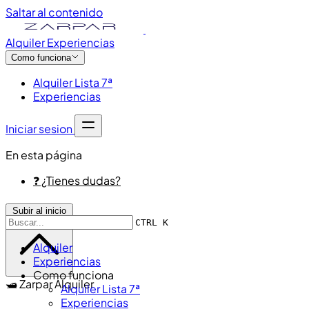
Saltar al contenido
Alquiler
Experiencias
Como funciona
Alquiler Lista 7ª
Experiencias
Iniciar sesion
En esta página
❓ ¿Tienes dudas?
Subir al inicio
CTRL K
Alquiler
Experiencias
Como funciona
🛥️ Zarpar Alquiler
Alquiler Lista 7ª
Experiencias