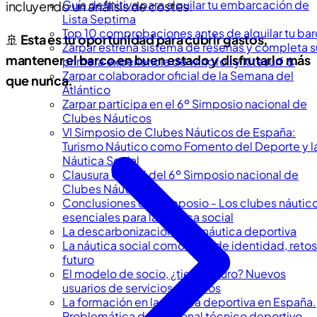
Guía definitiva para alquilar tu embarcación de
incluyendo un análisis de costes.
Lista Septima
Top 10 comprobaciones antes de alquilar tu ba
🚢
Esta es tu oportunidad para cubrir gastos,
Zarpar estrena sistema de reseñas y completa s
mantener el barco en buen estado y disfrutarlo más
primera experiencia de wingfoil y kitesurf ⚓️
Zarpar colaborador oficial de la Semana del
que nunca.
Atlántico
Zarpar participa en el 6º Simposio nacional de
Clubes Náuticos
VI Simposio de Clubes Náuticos de España:
Turismo Náutico como Fomento del Deporte y l
Náutica Social
Clausura Oficial del 6º Simposio nacional de
Clubes Náuticos
Conclusiones del Simposio - Los clubes náutic
esenciales para la náutica social
La descarbonización en la náutica deportiva
La náutica social como seña de identidad, retos
futuro
El modelo de socio, ¿tiene futuro? Nuevos
usuarios de servicios náuticos
La formación en la náutica deportiva en España.
Problemática del Personal técnico deportivo