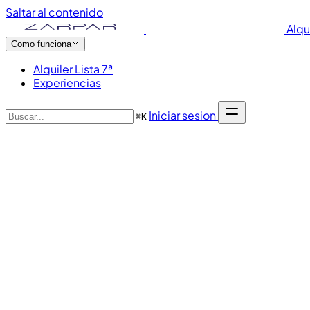
Saltar al contenido
Alqu
Como funciona
Alquiler Lista 7ª
Experiencias
Iniciar sesion
⌘
K