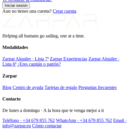
Iniciar sesion
Aun no tienes una cuenta?
Crear cuenta
Helping all humans go sailing, one at a time.
Modalidades
Zarpar Alquiler · Lista 7ª
Zarpar Experiencias
Zarpar Alquiler ·
Lista 6ª
¿Eres capitán o patrón?
Zarpar
Blog
Centro de ayuda
Tarjetas de regalo
Preguntas frecuentes
Contacto
De lunes a domingo · A la hora que te venga mejor a ti
Teléfono · +34 679 855 762
WhatsApp · +34 679 855 762
Email ·
info@zarpar.eu
Cómo contactar