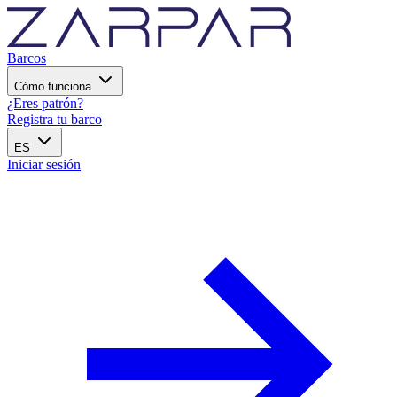
Barcos
Cómo funciona
¿Eres patrón?
Registra tu barco
ES
Iniciar sesión