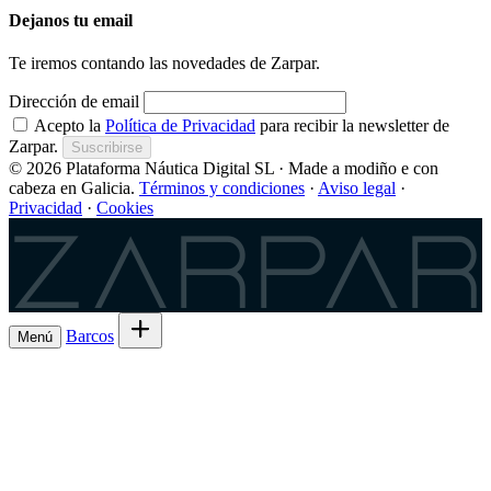
Dejanos tu email
Te iremos contando las novedades de Zarpar.
Dirección de email
Acepto la
Política de Privacidad
para recibir la newsletter de
Zarpar.
Suscribirse
© 2026 Plataforma Náutica Digital SL · Made a modiño e con
cabeza en Galicia.
Términos y condiciones
·
Aviso legal
·
Privacidad
·
Cookies
Zarpar
Barcos
Menú
Explora barcos en alquiler
→
Alquila tu
Barcos
Armadores
barco de Lista 7ª
→
Comparte la salida y el
Experiencias
gasto
→
Lista 6ª, la comisión más baja
→
Charter
¿Eres