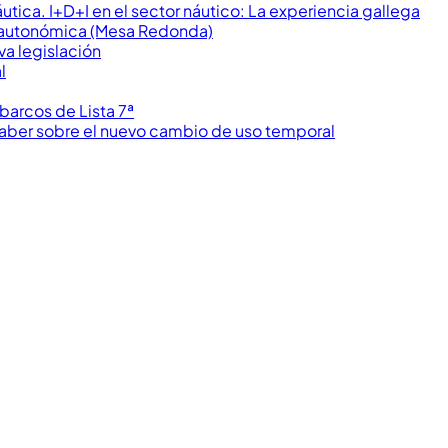
áutica. I+D+I en el sector náutico: La experiencia gallega
va autonómica (Mesa Redonda)
va legislación
l
e barcos de Lista 7ª
saber sobre el nuevo cambio de uso temporal