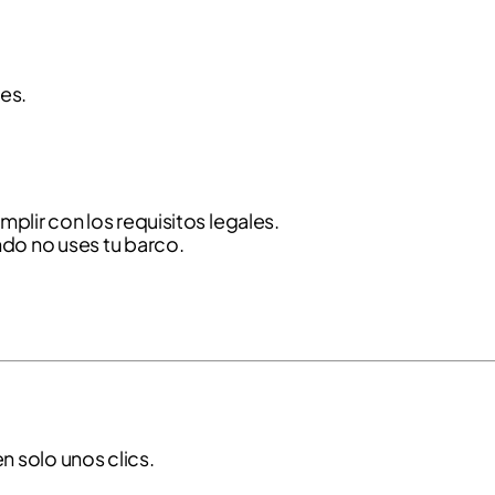
es.
plir con los requisitos legales.
ndo no uses tu barco.
n solo unos clics.