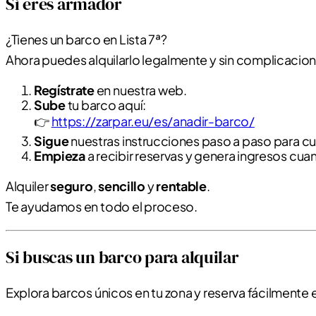
Si eres armador
¿Tienes un barco en Lista 7ª?
Ahora puedes alquilarlo legalmente y sin complicacion
Regístrate
en nuestra web.
Sube
tu barco aquí:
👉
https://zarpar.eu/es/anadir-barco/
Sigue
nuestras instrucciones paso a paso para cum
Empieza
a recibir reservas y genera ingresos cua
Alquiler
seguro
,
sencillo
y
rentable
.
Te ayudamos en todo el proceso.
Si buscas un barco para alquilar
Explora barcos únicos en tu zona y reserva fácilmente e