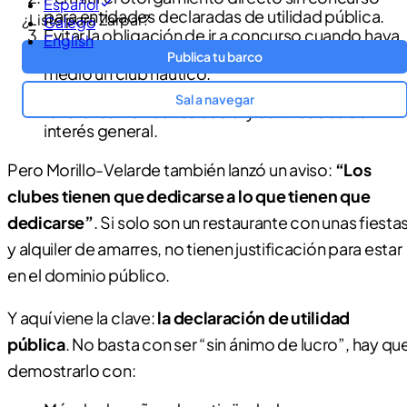
Español
para entidades declaradas de utilidad pública.
¿Listo para Zarpar?
Galego
Evitar la obligación de ir a concurso cuando haya
English
más de dos entidades concurrentes y esté por
Publica tu barco
medio un club náutico.
Potenciar criterios de adjudicación que
Sal a navegar
favorezcan la náutica social y actividades de
interés general.
Pero Morillo-Velarde también lanzó un aviso:
“Los
clubes tienen que dedicarse a lo que tienen que
dedicarse”
. Si solo son un restaurante con unas fiesta
y alquiler de amarres, no tienen justificación para estar
en el dominio público.
Y aquí viene la clave:
la declaración de utilidad
pública
. No basta con ser “sin ánimo de lucro”, hay qu
demostrarlo con: