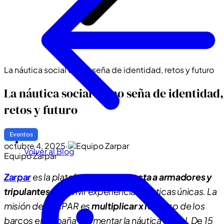
La náutica social como seña de identidad, retos y futuro
La náutica social como seña de identidad,
retos y futuro
Eventos
octubre 4, 2025
·
Volver al Blog
Equipo Zarpar
Zarpar
es la plataforma que
conecta a armadores y
tripulantes
para vivir experiencias náuticas únicas. La
misión de ZARPAR es
multiplicar x10
el uso de los
barcos en España y fomentar la náutica social. De 15