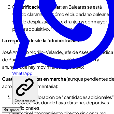
Gentrificación del mar
: en Baleares se está
viendo claramente cómo el ciudadano balear est
siendo desplazado por extranjeros con mayor
poder adquisitivo. “Todo por la pasta”.
La respuesta desde la Administración
José Antonio Morillo-Velarde, jefe de Asesoría Jurídica
de Puertos del Estado, reconoció la situación y
anunció que hay movimiento legislativo:
WhatsApp
Cuatro propuestas en marcha
(aunque pendientes d
aprobación parlamentaria):
Eliminar la valoración de “cantidades adicionales”
Copiar enlace
en concursos donde haya dársenas deportivas
tradicionales.
Español
Permitir el otorgamiento directo sin concurso