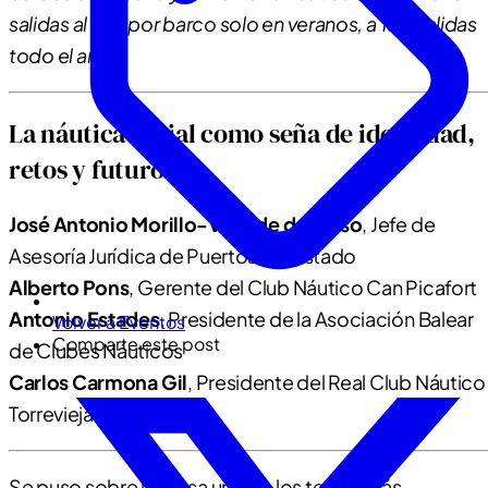
salidas al año por barco solo en veranos, a 150 salidas
todo el año.
La náutica social como seña de identidad,
retos y futuro
José Antonio Morillo-Velarde del Peso
, Jefe de
Asesoría Jurídica de Puertos del Estado
Alberto Pons
, Gerente del Club Náutico Can Picafort
Antonio Estades
, Presidente de la Asociación Balear
Volver a Eventos
Comparte este post
de Clubes Náuticos
Carlos Carmona Gil
, Presidente del Real Club Náutico
Torrevieja
Se puso sobre la mesa uno de los temas más