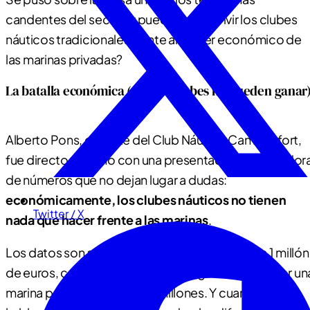
candentes del sector: ¿pueden sobrevivir los clubes
náuticos tradicionales frente al poder económico de
las marinas privadas?
La batalla económica (que los clubes no pueden ganar
Alberto Pons, gerente del Club Náutico Can Picafort,
fue directo al grano con una presentación demoledor
de números que no dejan lugar a dudas:
económicamente, los clubes náuticos no tienen
Twitter / X
nada que hacer frente a las marinas
.
Los datos son aplastantes. Un club que factura 1 millón
de euros, con los mismos amarres gestionados por un
marina privada, generaría 5 millones. Y cuando