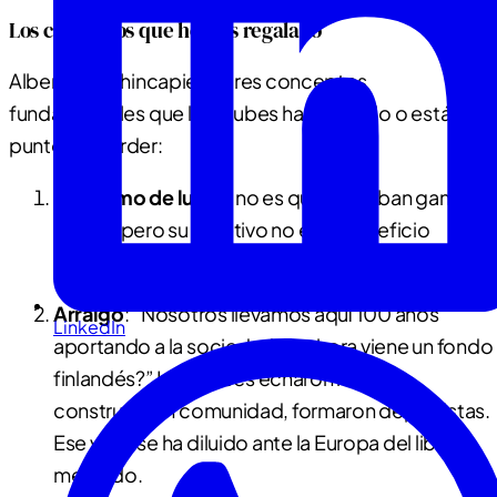
Los conceptos que hemos regalado
Alberto hizo hincapié en tres conceptos
fundamentales que los clubes han perdido o están a
punto de perder:
Sin ánimo de lucro
: no es que no deban ganar
dinero, pero su objetivo no es el beneficio
económico sino el servicio social y deportivo.
Arraigo
: “Nosotros llevamos aquí 100 años
LinkedIn
aportando a la sociedad, ¿y ahora viene un fondo
finlandés?” Los clubes echaron raíces,
construyeron comunidad, formaron deportistas.
Ese valor se ha diluido ante la Europa del libre
mercado.