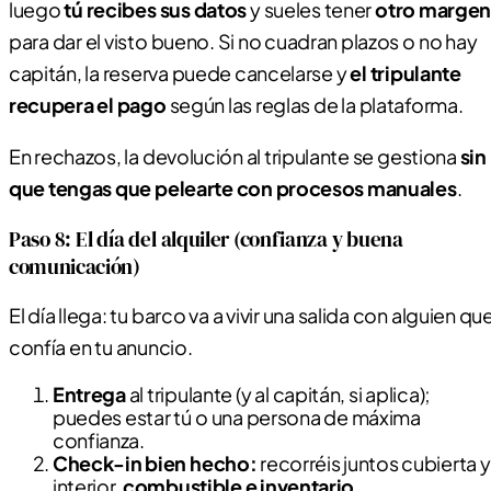
luego
tú recibes sus datos
y sueles tener
otro margen
para dar el visto bueno. Si no cuadran plazos o no hay
capitán, la reserva puede cancelarse y
el tripulante
recupera el pago
según las reglas de la plataforma.
En rechazos, la devolución al tripulante se gestiona
sin
que tengas que pelearte con procesos manuales
.
Paso 8: El día del alquiler (confianza y buena
comunicación)
El día llega: tu barco va a vivir una salida con alguien qu
confía en tu anuncio.
Entrega
al tripulante (y al capitán, si aplica);
puedes estar tú o una persona de máxima
confianza.
Check-in bien hecho:
recorréis juntos cubierta y
interior,
combustible e inventario
,