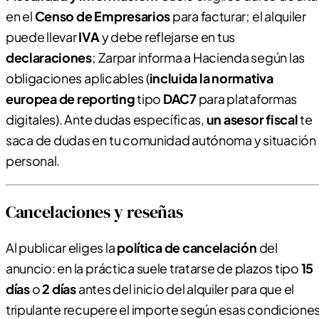
en el
Censo de Empresarios
para facturar; el alquiler
puede llevar
IVA
y debe reflejarse en tus
declaraciones
; Zarpar informa a Hacienda según las
obligaciones aplicables (
incluida la normativa
europea de reporting
tipo
DAC7
para plataformas
digitales). Ante dudas específicas,
un asesor fiscal
te
saca de dudas en tu comunidad autónoma y situación
personal.
Cancelaciones y reseñas
Al publicar eliges la
política de cancelación
del
anuncio: en la práctica suele tratarse de plazos tipo
15
días
o
2 días
antes del inicio del alquiler para que el
tripulante recupere el importe según esas condicione