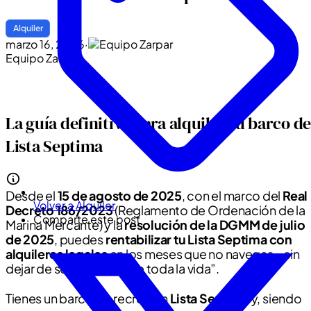
Alquiler
marzo 16, 2026
·
Equipo Zarpar
La guía definitiva para alquilar tu barco d
Lista Septima
Desde el
15 de agosto de 2025
, con el marco del
Real
Volver a Alquiler
Decreto 186/2023
(Reglamento de Ordenación de la
Comparte este post
Marina Mercante) y la
resolución de la DGMM de julio
de 2025
, puedes
rentabilizar tu Lista Septima con
alquileres legales
en los meses que no navegas—sin
dejar de ser “tu barco de toda la vida”.
Tienes un barco de recreo en
Lista Septima
y, siendo