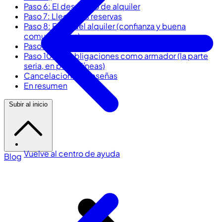
Paso 6: El despacho de alquiler
Paso 7: Llegan las reservas
Paso 8: El día del alquiler (confianza y buena
comunicación)
Paso 9: Cobrar (y dormir tranquilo)
Paso 10: Tus obligaciones como armador (la parte
seria, en pocas líneas)
Cancelaciones y reseñas
En resumen
Subir al inicio
Vuelve al centro de ayuda
Blog