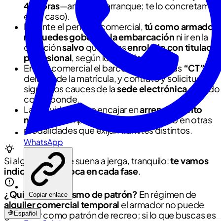
48 horas
—antes del arranque; te lo concretamos
en tu caso).
Durante el periodo comercial,
tú como armador
no puedes gobernar la embarcación
ni ir en la
dotación
salvo
que vayas
enrolado con titulació
profesional
, según lo establecido.
En uso comercial el barco lleva las letras
“CT”
delante de la matrícula, y contrato y solicitudes
siguen los cauces de la
sede electrónica
cuando
corresponde.
La actividad debe encajar en
arrendamiento
náutico
al amparo de este régimen, no en otras
modalidades que exijan trámites distintos.
WhatsApp
Si algo de esto te suena a jerga, tranquilo:
te vamos
indicando qué toca en cada fase
.
¿Quieres ir tú mismo de patrón?
En régimen de
Copiar enlace
alquiler comercial temporal
el armador no puede
Español
gobernar como patrón de recreo; si lo que buscas es