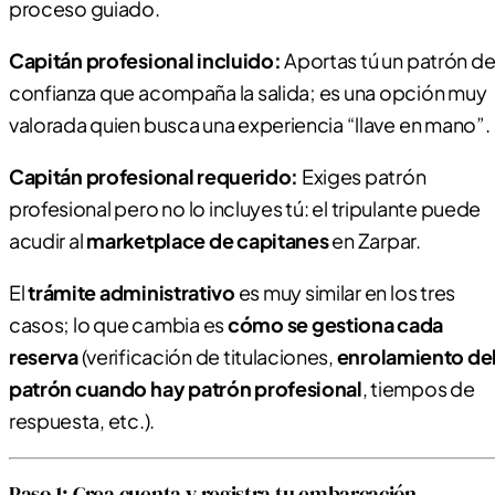
proceso guiado.
Capitán profesional incluido:
Aportas tú un patrón d
confianza que acompaña la salida; es una opción muy
valorada quien busca una experiencia “llave en mano”.
Capitán profesional requerido:
Exiges patrón
profesional pero no lo incluyes tú: el tripulante puede
acudir al
marketplace de capitanes
en Zarpar.
El
trámite administrativo
es muy similar en los tres
casos; lo que cambia es
cómo se gestiona cada
reserva
(verificación de titulaciones,
enrolamiento de
patrón cuando hay patrón profesional
, tiempos de
respuesta, etc.).
Paso 1: Crea cuenta y registra tu embarcación