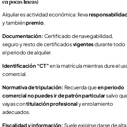
en pocas líneas)
Alquilar es actividad económica: lleva
responsabilida
y también
premio
.
Documentación:
Certificado de navegabilidad,
seguro y resto de certificados
vigentes
durante todo
el periodo de alquiler.
Identificación “CT”
en la matrícula mientras dure el us
comercial.
Normativa de tripulación:
Recuerda que
en periodo
comercial no puedes ir de patrón particular
salvo qu
vayas con
titulación profesional
y enrolamiento
adecuados.
Fiscalidad y información:
Suele exigirse darse de alta