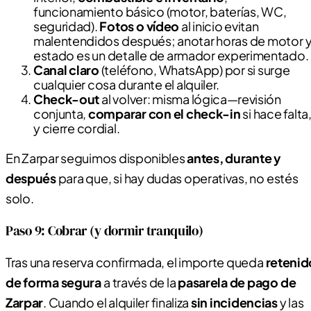
funcionamiento básico (motor, baterías, WC,
seguridad).
Fotos o vídeo
al inicio evitan
malentendidos después; anotar horas de motor 
estado es un detalle de armador experimentado.
Canal claro
(teléfono, WhatsApp) por si surge
cualquier cosa durante el alquiler.
Check-out
al volver: misma lógica—revisión
conjunta,
comparar con el check-in
si hace falta
y cierre cordial.
En Zarpar seguimos disponibles
antes, durante y
después
para que, si hay dudas operativas, no estés
solo.
Paso 9: Cobrar (y dormir tranquilo)
Tras una reserva confirmada, el importe queda
retenid
de forma segura
a través de la
pasarela de pago de
Zarpar
. Cuando el alquiler finaliza
sin incidencias
y las