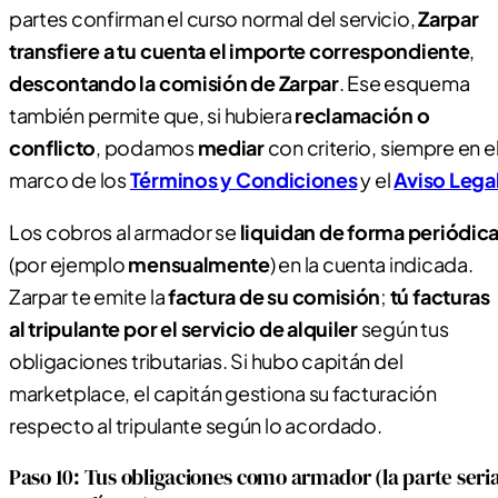
partes confirman el curso normal del servicio,
Zarpar
transfiere a tu cuenta el importe correspondiente
,
descontando la comisión de Zarpar
. Ese esquema
también permite que, si hubiera
reclamación o
conflicto
, podamos
mediar
con criterio, siempre en e
marco de los
Términos y Condiciones
y el
Aviso Lega
Los cobros al armador se
liquidan de forma periódic
(por ejemplo
mensualmente
) en la cuenta indicada.
Zarpar te emite la
factura de su comisión
;
tú facturas
al tripulante por el servicio de alquiler
según tus
obligaciones tributarias. Si hubo capitán del
marketplace, el capitán gestiona su facturación
respecto al tripulante según lo acordado.
Paso 10: Tus obligaciones como armador (la parte seria