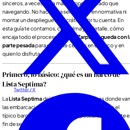
sinceros, a veces pasa más tiempo amarrado que
navegando. No hace falta ser experto en normativa ni
montar un despliegue burocrático por tu cuenta. En
esta guía te contamos, con calma y al detalle, cómo
encaja todo el proceso y
cómo Zarpar se queda con l
parte pesada
para que tú te centres en el barco y en
quien lo disfruta.
Primero, lo básico: ¿qué es un barco de
Lista Septima?
Twitter / X
La
Lista Septima
del Registro de Buques es donde va
las embarcaciones de recreo de
uso particular
: el
típico barco familiar para pasear, pescar o escaparte e
fin de semana.