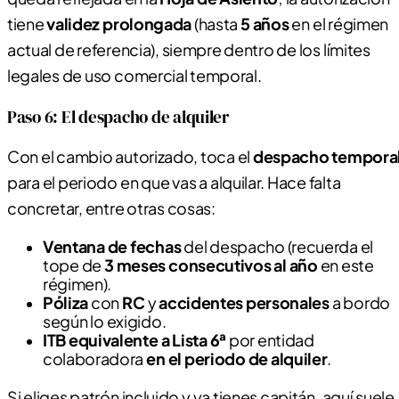
tiene
validez prolongada
(hasta
5 años
en el régimen
actual de referencia), siempre dentro de los límites
legales de uso comercial temporal.
Paso 6: El despacho de alquiler
Con el cambio autorizado, toca el
despacho tempora
para el periodo en que vas a alquilar. Hace falta
concretar, entre otras cosas:
Ventana de fechas
del despacho (recuerda el
tope de
3 meses consecutivos al año
en este
régimen).
Póliza
con
RC
y
accidentes personales
a bordo
según lo exigido.
ITB equivalente a Lista 6ª
por entidad
colaboradora
en el periodo de alquiler
.
Si eliges patrón incluido y ya tienes capitán, aquí suele