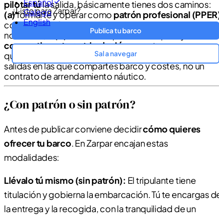
Español
pilotar tú
la salida, básicamente tienes dos caminos:
¿Listo para Zarpar?
Galego
(a)
formarte y operar como
patrón profesional (PPER
English
con la titulación y el enrolamiento que exige la
Publica tu barco
normativa, o
(b)
salir del esquema de alquiler y
compartir gastos y tripulación
con otras personas,
Sal a navegar
que en Zarpar es el mundo de
Zarpar Experiencias
—
salidas en las que compartes barco y costes, no un
contrato de arrendamiento náutico.
¿Con patrón o sin patrón?
Antes de publicar conviene decidir
cómo quieres
ofrecer tu barco
. En Zarpar encajan estas
modalidades:
Llévalo tú mismo (sin patrón):
El tripulante tiene
titulación y gobierna la embarcación. Tú te encargas d
la entrega y la recogida, con la tranquilidad de un