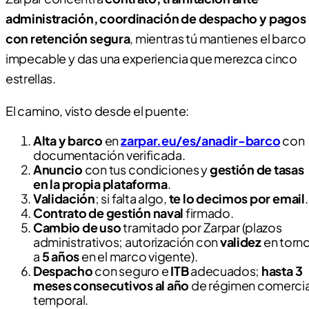
administración, coordinación de despacho y pagos
con retención segura
, mientras tú mantienes el barco
impecable y das una experiencia que merezca cinco
estrellas.
El camino, visto desde el puente:
Alta y barco
en
zarpar.eu/es/anadir-barco
con
documentación verificada.
Anuncio
con tus condiciones y
gestión de tasas
en la propia plataforma
.
Validación
; si falta algo,
te lo decimos por email
.
Contrato de gestión naval
firmado.
Cambio de uso
tramitado por Zarpar (plazos
administrativos; autorización con
validez
en torn
a
5 años
en el marco vigente).
Despacho
con seguro e
ITB
adecuados;
hasta 3
meses consecutivos al año
de régimen comercia
temporal.