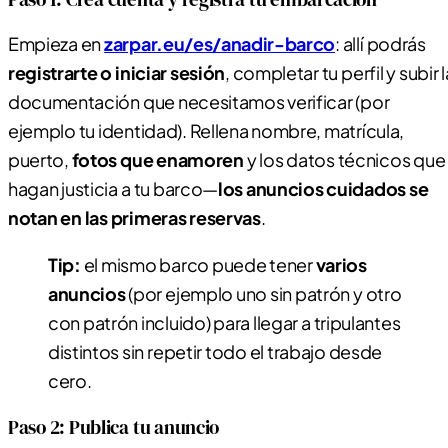
Empieza en
zarpar.eu/es/anadir-barco
: allí podrás
registrarte o iniciar sesión
, completar tu perfil y subir l
documentación que necesitamos verificar (por
ejemplo tu identidad). Rellena nombre, matrícula,
puerto,
fotos que enamoren
y los datos técnicos que
hagan justicia a tu barco—
los anuncios cuidados se
notan en las primeras reservas
.
Tip:
el mismo barco puede tener
varios
anuncios
(por ejemplo uno sin patrón y otro
con patrón incluido) para llegar a tripulantes
distintos sin repetir todo el trabajo desde
cero.
Paso 2: Publica tu anuncio