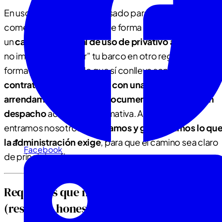
En uso normal no está pensado para actividad
comercial. Para alquilarlo de forma regulada hace falta
un
cambio temporal de uso de privativo a comercial
:
no implica “convertir” tu barco en otro registro de
forma permanente; lo que sí conlleva son
trámites,
contrato de gestión naval con una empresa de
arrendamiento náutico, documentación al día y un
despacho
acorde a la normativa. Ahí es donde
entramos nosotros:
te guiamos y gestionamos lo qu
la administración exige
, para que el camino sea claro
Facebook
de principio a fin.
Requisitos que marca la normativa
(resumen honesto)