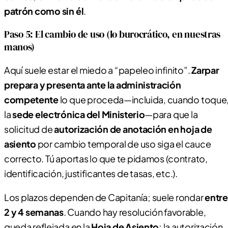
patrón como sin él
.
Paso 5: El cambio de uso (lo burocrático, en nuestras
manos)
Aquí suele estar el miedo a “papeleo infinito”.
Zarpar
prepara y presenta ante la administración
competente
lo que proceda—incluida, cuando toque
la
sede electrónica del Ministerio
—para que la
solicitud de
autorización de anotación en hoja de
asiento
por cambio temporal de uso siga el cauce
correcto. Tú aportas lo que te pidamos (contrato,
identificación, justificantes de tasas, etc.).
Los plazos dependen de Capitanía; suele rondar
entre
2 y 4 semanas
. Cuando hay resolución favorable,
queda reflejada en la
Hoja de Asiento
; la autorización