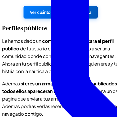
Ver cuánto cobrarás por reserva
Perfiles públicos
Le hemos dado un
completo lavado de cara al perfil
publico
de tu usuario en Zapar. Aspiramos a ser una
comunidad donde conocer armadores y navegantes.
Ahora en tu perfil publico puedes contar quien eres y t
histria con la nautica a otros usuarios.
Ademas
si eres un armador con anuncios publicados
todos ellos apareceran en tu perfil publico.
Una unic
pagina que enviar a tus amigos o futuros clientes.
Ademas podras ver las reseñas de los usuarios que han
navegado contigo.