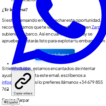
¿Te interesa?
Si estás pensando en aprovechar esta oportunidad, te
recomendamos que te vayas dando de alta en
Zarpar
subiendo tu barco. Así en cuanto la nueva ley se
apruebe ya estarás listo para explotar tu embarcación
Publica tu barco
WhatsApp
Si tienes dudas, estamos encantados de intentar
ayudarte, contesta este email, escríbenos a
info@zarpar.eu
o si lo prefieres
llámanos
+34 679 855
762
Copiar enlace
Equipo Zarpar
Español