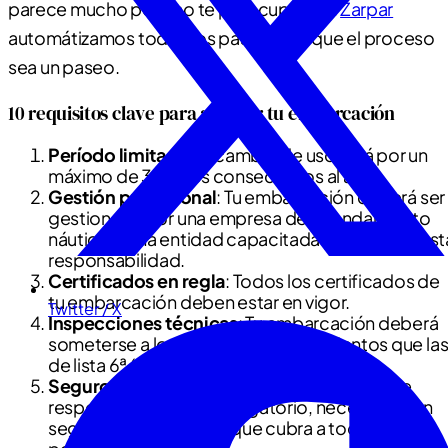
parece mucho pero no te preocupes! en
Zarpar
automátizamos todos los pasos para que el proceso
sea un paseo.
10 requisitos clave para alquilar tu embarcación
Período limitado
: El cambio de uso será por un
máximo de 3 meses consecutivos al año.
Gestión profesional
: Tu embarcación deberá ser
gestionada por una empresa de arrendamiento
náutico o una entidad capacitada para asumir est
responsabilidad.
Certificados en regla
: Todos los certificados de
tu embarcación deben estar en vigor.
Twitter / X
Inspecciones técnicas
: Tu embarcación deberá
someterse a los mismos reconocimientos que la
de lista 6ª (uso comercial).
Seguros adicionales
: Además del seguro de
responsabilidad civil obligatorio, necesitarás un
seguro de accidentes que cubra a todos los