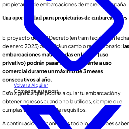
propietarios de embarcaciones de recreo en España.
Una oportunidad para propietarios de embarcaciones
El proyecto de Real Decreto (en tramitación con fecha
de enero 2025) permitirá un cambio revolucionario:
la
embarcaciones matriculadas en lista 7ª (uso
privativo) podrán pasar temporalmente a uso
comercial durante un máximo de 3 meses
consecutivos al año.
Volver a Alquiler
Comparte este post
Esto significa que podrás alquilar tu embarcación y
obtener ingresos cuando no la utilices, siempre que
cumplas con una serie de requisitos.
A continuación de contamos todo lo que debes saber