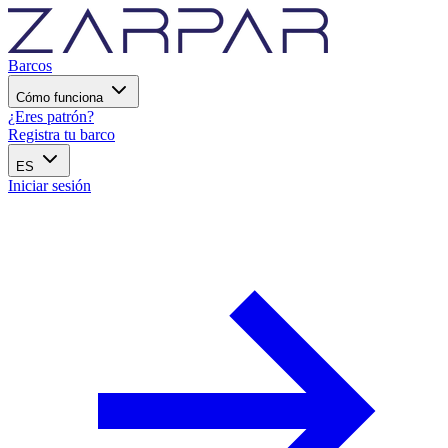
Barcos
Cómo funciona
¿Eres patrón?
Registra tu barco
ES
Iniciar sesión