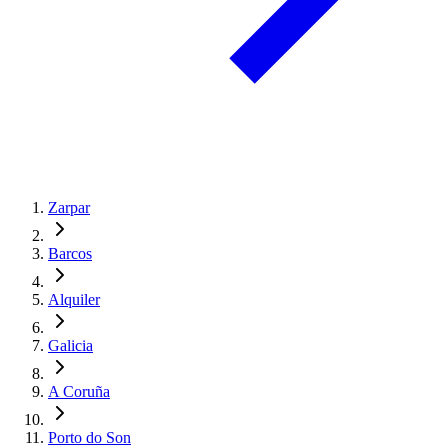
Zarpar
Barcos
Alquiler
Galicia
A Coruña
Porto do Son