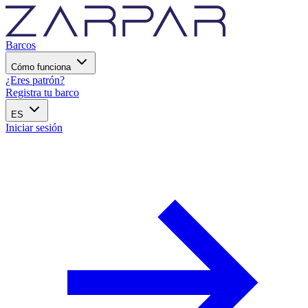
Barcos
Cómo funciona
¿Eres patrón?
Registra tu barco
ES
Iniciar sesión