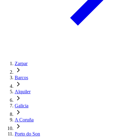
Zarpar
Barcos
Alquiler
Galicia
A Coruña
Porto do Son