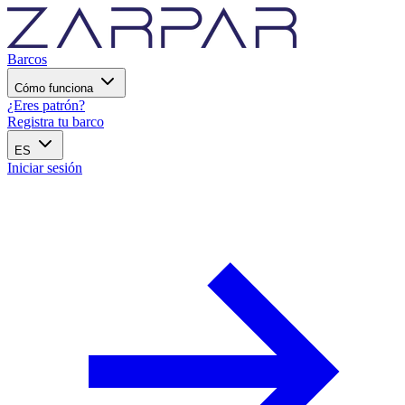
Barcos
Cómo funciona
¿Eres patrón?
Registra tu barco
ES
Iniciar sesión