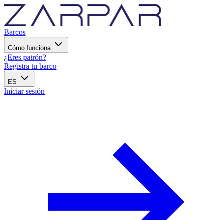
Barcos
Cómo funciona
¿Eres patrón?
Registra tu barco
ES
Iniciar sesión