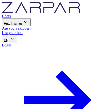
Boats
How it works
Are you a skipper?
List your boat
EN
Login