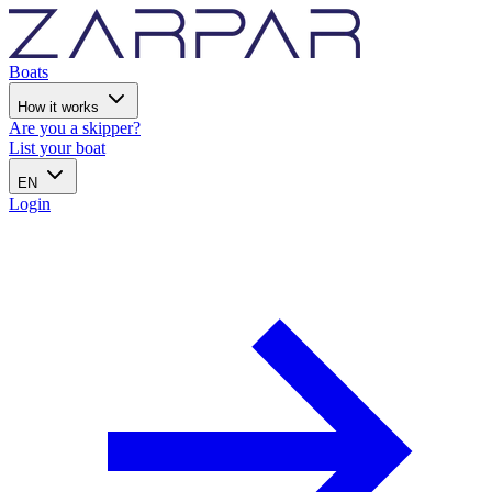
Boats
How it works
Are you a skipper?
List your boat
EN
Login