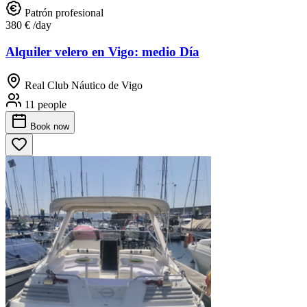
Patrón profesional
380 €
/day
Alquiler velero en Vigo: medio Día
Real Club Náutico de Vigo
11 people
Book
now