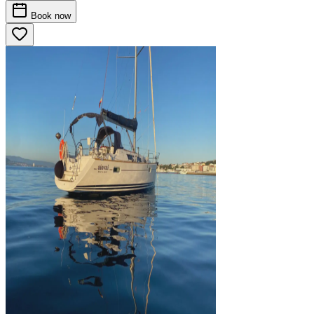
Book
now