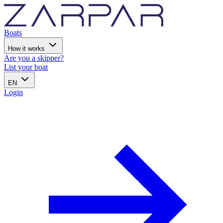
Boats
How it works
Are you a skipper?
List your boat
EN
Login