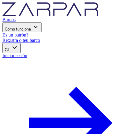
Barcos
Como funciona
Es un patrón?
Rexistra o teu barco
GL
Iniciar sesión