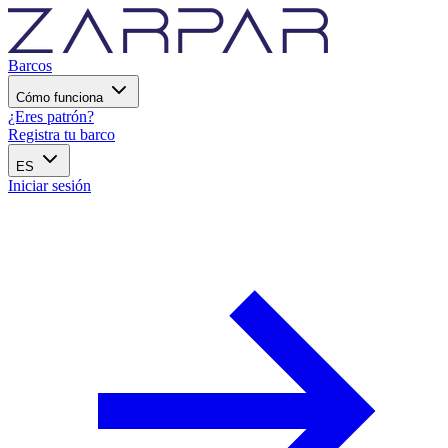
Barcos
Cómo funciona
¿Eres patrón?
Registra tu barco
ES
Iniciar sesión