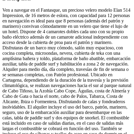
Ven a navegar en el Fantasque, un precioso velero modelo Elan 514
Impression, de 16 metros de eslora, con capacidad para 12 personas
en navegación es ideal para que 8 personas (además del patrón y
marinero) convivan cómodamente en un velero que tiene el lujo de
un hotel. Dispone de 4 camarotes dobles cada uno con su propio
baño eléctrico además de un camarote adicional independiente con
acceso desde la cubierta de proa para el patrón y marinero.
Disfrutaras de un barco muy cómodo, salón muy espacioso, con
cocina completa, microondas, nevera, cubierta de teka con una
amplísima bañera y toldo, plataforma de baño abatible, embarcación
auxiliar, tabla de paddle surf y habilitación a zona 2 de navegación.
Alquiler para medio día, día completo, travesías de fin de semana o
se semanas completas, con Patrón profesional. Ubicado en
Cartagena, dependiendo de la duración de la travesía y la previsión
climatológica, se realizan navegaciones hacia el sur al parque natural
de Cabo Tiñoso, la Azohía Cabo Cope, Águilas, costa de Almería y
Cabo de Gata o hacia el norte, cabo de Palos, Tabarca, Costa de
Alicante, Ibiza o Formentera. Disfrutando de calas y fondeaderos
inolvidables. El alquiler incluye el uso del barco, patrón, marinero,
seguro, uso de la embarcación auxiliar para desembarque en las
calas, tabla de paddle surf y dos equipos de snorkel. El combustible
está incluido en caso de salidas diarias, en el caso de salidas más
largas el combustible se cobrará en función del uso. También se
incluye el uso de sábanas y toallas de aseo en caso de dormir en el