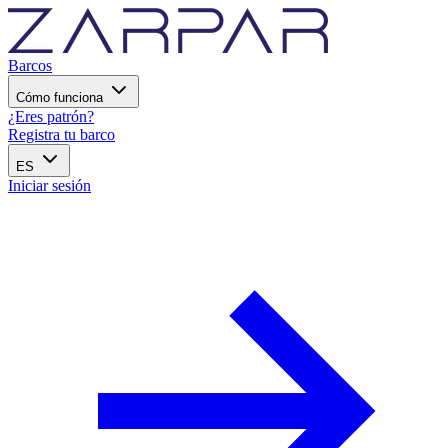
Barcos
Cómo funciona
¿Eres patrón?
Registra tu barco
ES
Iniciar sesión