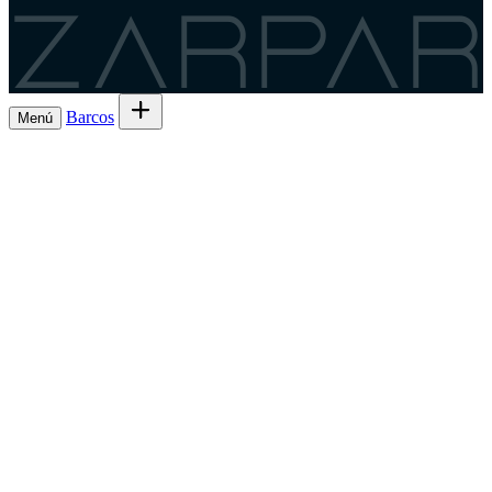
Zarpar
Barcos
Menú
Explora barcos en alquiler
→
Alquila tu
Barcos
Armadores
barco de Lista 7ª
→
Comparte la salida y el
Experiencias
gasto
→
Lista 6ª, la comisión más baja
→
Charter
¿Eres
Regístrate como patrón
→
patrón?
ES