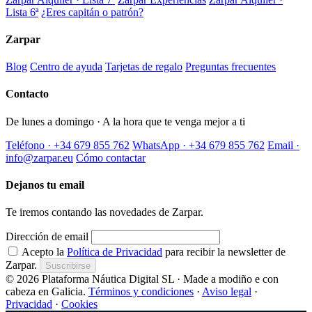
Lista 6ª
¿Eres capitán o patrón?
Zarpar
Blog
Centro de ayuda
Tarjetas de regalo
Preguntas frecuentes
Contacto
De lunes a domingo · A la hora que te venga mejor a ti
Teléfono · +34 679 855 762
WhatsApp · +34 679 855 762
Email ·
info@zarpar.eu
Cómo contactar
Dejanos tu email
Te iremos contando las novedades de Zarpar.
Dirección de email
Acepto la
Política de Privacidad
para recibir la newsletter de
Zarpar.
Suscribirse
© 2026 Plataforma Náutica Digital SL · Made a modiño e con
cabeza en Galicia.
Términos y condiciones
·
Aviso legal
·
Privacidad
·
Cookies