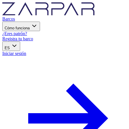
Barcos
Cómo funciona
¿Eres patrón?
Registra tu barco
ES
Iniciar sesión