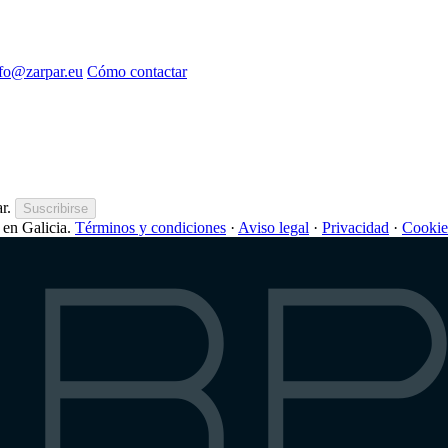
nfo@zarpar.eu
Cómo contactar
r.
Suscribirse
en Galicia.
Términos y condiciones
·
Aviso legal
·
Privacidad
·
Cookie
arp