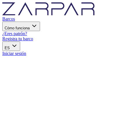
Barcos
Cómo funciona
¿Eres patrón?
Registra tu barco
ES
Iniciar sesión