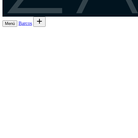
Barcos
Menú
Explora barcos en alquiler
→
Alquila tu b
Barcos
Armadores
Regístrate como patrón
→
ES