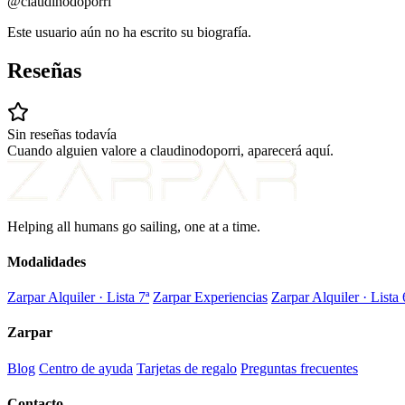
@claudinodoporri
Este usuario aún no ha escrito su biografía.
Reseñas
Sin reseñas todavía
Cuando alguien valore a claudinodoporri, aparecerá aquí.
Helping all humans go sailing, one at a time.
Modalidades
Zarpar Alquiler · Lista 7ª
Zarpar Experiencias
Zarpar Alquiler · Lista 
Zarpar
Blog
Centro de ayuda
Tarjetas de regalo
Preguntas frecuentes
Contacto