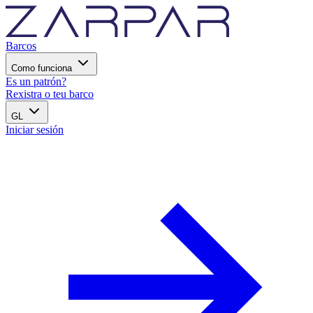
Barcos
Como funciona
Es un patrón?
Rexistra o teu barco
GL
Iniciar sesión