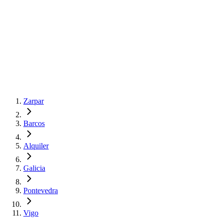
Zarpar
Barcos
Alquiler
Galicia
Pontevedra
Vigo