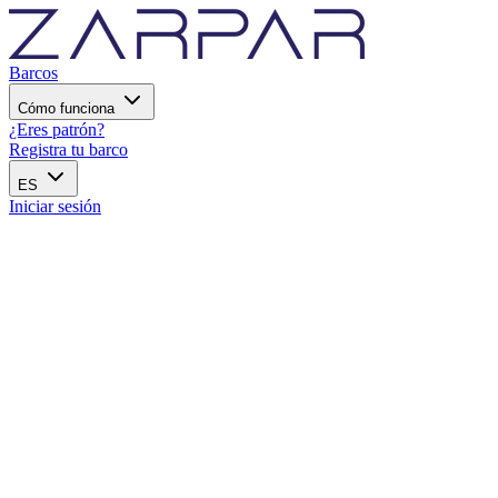
Barcos
Cómo funciona
¿Eres patrón?
Registra tu barco
ES
Iniciar sesión