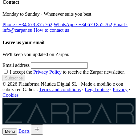
Contact
Monday to Sunday · Whenever suits you best
Phone · +34 679 855 762
WhatsApp · +34 679 855 762
Email ·
info@zarpar.eu
How to contact us
Leave us your email
We'll keep you updated on Zarpar.
Email address
I accept the
Privacy Policy
to receive the Zarpar newsletter.
Subscribe
© 2026 Plataforma Náutica Digital SL · Made a modiño e con
cabeza en Galicia.
Terms and conditions
·
Legal notice
·
Privacy
·
Cookies
Zarpar
Boats
Menu