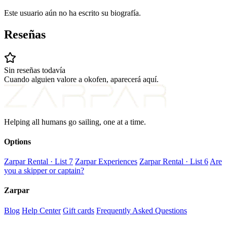
Este usuario aún no ha escrito su biografía.
Reseñas
Sin reseñas todavía
Cuando alguien valore a okofen, aparecerá aquí.
Helping all humans go sailing, one at a time.
Options
Zarpar Rental · List 7
Zarpar Experiences
Zarpar Rental · List 6
Are
you a skipper or captain?
Zarpar
Blog
Help Center
Gift cards
Frequently Asked Questions