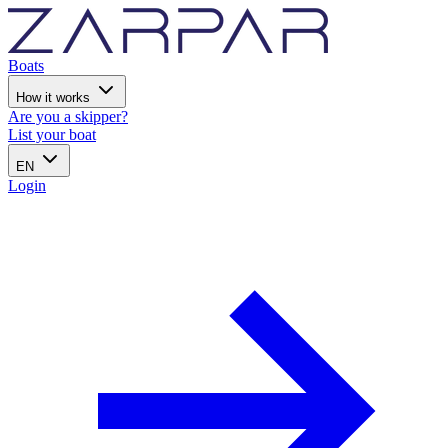
Boats
How it works
Are you a skipper?
List your boat
EN
Login