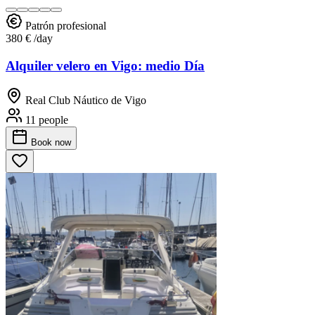
Patrón profesional
380 €
/day
Alquiler velero en Vigo: medio Día
Real Club Náutico de Vigo
11 people
Book
now