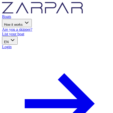
Boats
How it works
Are you a skipper?
List your boat
EN
Login