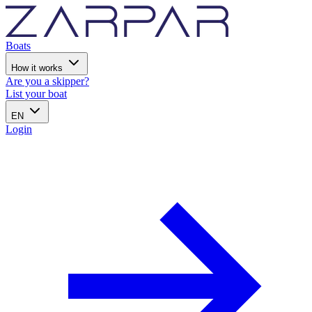
Boats
How it works
Are you a skipper?
List your boat
EN
Login