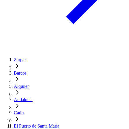
Zarpar
Barcos
Alquiler
Andalucía
Cádiz
El Puerto de Santa María