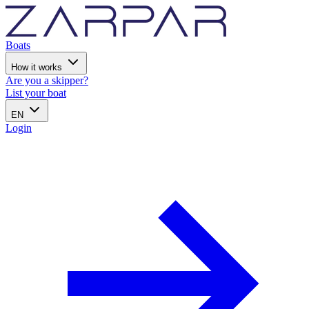
Boats
How it works
Are you a skipper?
List your boat
EN
Login