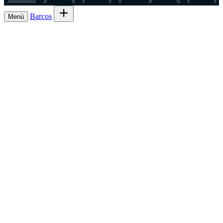
Barcos
Menú
Explora barcos en alugueiro
→
Aluga o
Barcos
Armadores
teu barco de Lista 7ª
→
Comparte a saída e
Experiencias
o gasto
→
Lista 6ª, a comisión máis baixa
→
Charter
Es
Rexístrate como patrón
→
un patrón?
GL