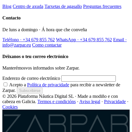
Blog
Centro de axuda
Tarxetas de agasallo
Preguntas frecuentes
Contacto
De luns a domingo · Á hora que che conveña
Teléfono · +34 679 855 762
WhatsApp · +34 679 855 762
Email ·
info@zarpar.eu
Como contactar
Déixanos o teu correo electrónico
Manterémosvos informados sobre Zarpar.
Enderezo de correo electrónico
Acepto a
Política de privacidade
para recibir a newsletter de
Zarpar.
Subscribirse
© 2026 Plataforma Náutica Digital SL · Made a modiño e con
cabeza en Galicia.
Termos e condicións
·
Aviso legal
·
Privacidade
·
Cookies
Zarpar