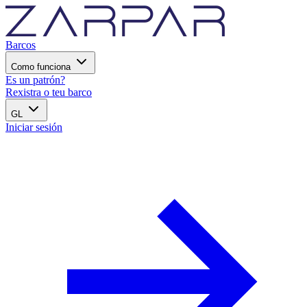
Barcos
Como funciona
Es un patrón?
Rexistra o teu barco
GL
Iniciar sesión