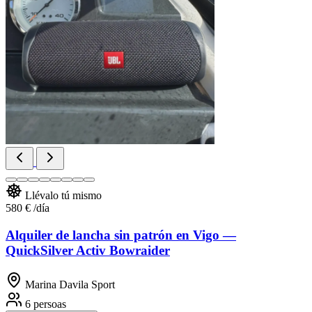
Llévalo tú mismo
580 €
/día
Alquiler de lancha sin patrón en Vigo —
QuickSilver Activ Bowraider
Marina Davila Sport
6 persoas