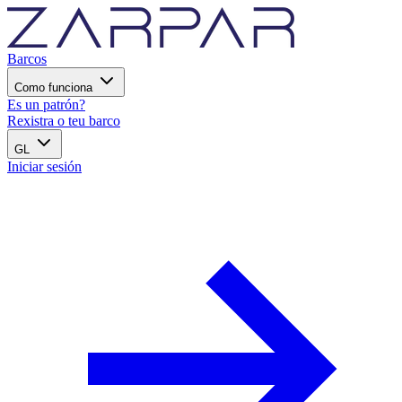
Barcos
Como funciona
Es un patrón?
Rexistra o teu barco
GL
Iniciar sesión