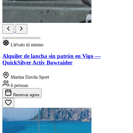
Llévalo tú mismo
Alquiler de lancha sin patrón en Vigo —
QuickSilver Activ Bowraider
Marina Davila Sport
6 persoas
Reservar
agora