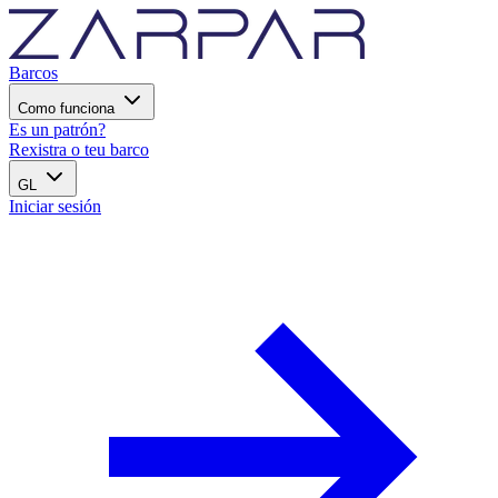
Barcos
Como funciona
Es un patrón?
Rexistra o teu barco
GL
Iniciar sesión