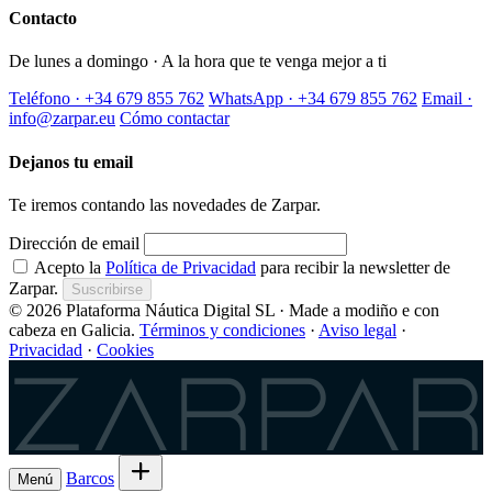
Contacto
De lunes a domingo · A la hora que te venga mejor a ti
Teléfono · +34 679 855 762
WhatsApp · +34 679 855 762
Email ·
info@zarpar.eu
Cómo contactar
Dejanos tu email
Te iremos contando las novedades de Zarpar.
Dirección de email
Acepto la
Política de Privacidad
para recibir la newsletter de
Zarpar.
Suscribirse
© 2026 Plataforma Náutica Digital SL · Made a modiño e con
cabeza en Galicia.
Términos y condiciones
·
Aviso legal
·
Privacidad
·
Cookies
Zarpar
Barcos
Menú