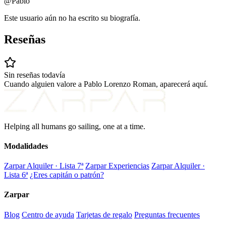
@Pablo
Este usuario aún no ha escrito su biografía.
Reseñas
Sin reseñas todavía
Cuando alguien valore a Pablo Lorenzo Roman, aparecerá aquí.
Helping all humans go sailing, one at a time.
Modalidades
Zarpar Alquiler · Lista 7ª
Zarpar Experiencias
Zarpar Alquiler ·
Lista 6ª
¿Eres capitán o patrón?
Zarpar
Blog
Centro de ayuda
Tarjetas de regalo
Preguntas frecuentes