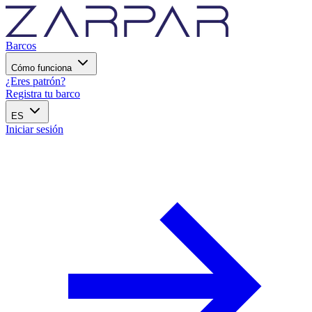
Barcos
Cómo funciona
¿Eres patrón?
Registra tu barco
ES
Iniciar sesión