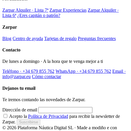
Zarpar Alquiler · Lista 7ª
Zarpar Experiencias
Zarpar Alquiler ·
Lista 6ª
¿Eres capitán o patrón?
Zarpar
Blog
Centro de ayuda
Tarjetas de regalo
Preguntas frecuentes
Contacto
De lunes a domingo · A la hora que te venga mejor a ti
Teléfono · +34 679 855 762
WhatsApp · +34 679 855 762
Email ·
info@zarpar.eu
Cómo contactar
Dejanos tu email
Te iremos contando las novedades de Zarpar.
Dirección de email
Acepto la
Política de Privacidad
para recibir la newsletter de
Zarpar.
Suscribirse
© 2026 Plataforma Náutica Digital SL · Made a modiño e con