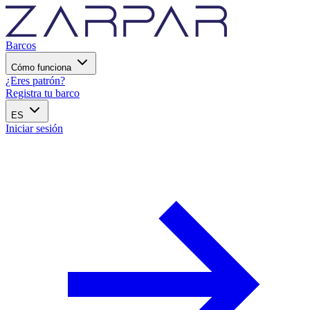
Barcos
Cómo funciona
¿Eres patrón?
Registra tu barco
ES
Iniciar sesión