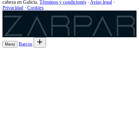
cabeza en Galicia.
Términos y condiciones
·
Aviso legal
·
Privacidad
·
Cookies
Zarpar
Barcos
Menú
Explora barcos en alquiler
→
Alquila tu
Barcos
Armadores
barco de Lista 7ª
→
Comparte la salida y el
Experiencias
gasto
→
Lista 6ª, la comisión más baja
→
Charter
¿Eres
Regístrate como patrón
→
patrón?
ES