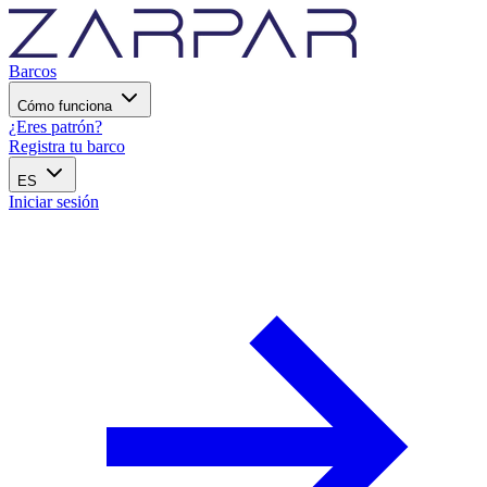
Barcos
Cómo funciona
¿Eres patrón?
Registra tu barco
ES
Iniciar sesión