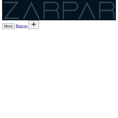
Zarpar
Barcos
Menú
Explora barcos en alquiler
→
Alquila tu
Barcos
Armadores
barco de Lista 7ª
→
Comparte la salida y el
Experiencias
gasto
→
Lista 6ª, la comisión más baja
→
Charter
¿Eres
Regístrate como patrón
→
patrón?
ES