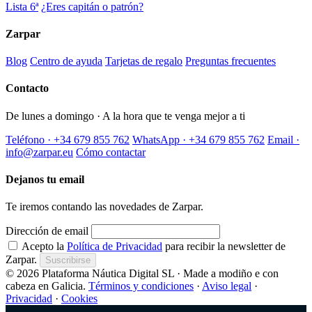
Lista 6ª
¿Eres capitán o patrón?
Zarpar
Blog
Centro de ayuda
Tarjetas de regalo
Preguntas frecuentes
Contacto
De lunes a domingo · A la hora que te venga mejor a ti
Teléfono · +34 679 855 762
WhatsApp · +34 679 855 762
Email ·
info@zarpar.eu
Cómo contactar
Dejanos tu email
Te iremos contando las novedades de Zarpar.
Dirección de email
Acepto la
Política de Privacidad
para recibir la newsletter de
Zarpar.
Suscribirse
© 2026 Plataforma Náutica Digital SL · Made a modiño e con
cabeza en Galicia.
Términos y condiciones
·
Aviso legal
·
Privacidad
·
Cookies