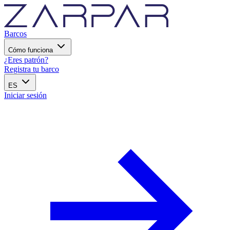
Barcos
Cómo funciona
¿Eres patrón?
Registra tu barco
ES
Iniciar sesión