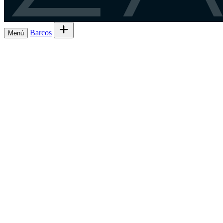
Barcos
Menú
Explora barcos en alugueiro
→
Aluga o te
Barcos
Armadores
Rexístrate como patrón
→
patrón?
GL