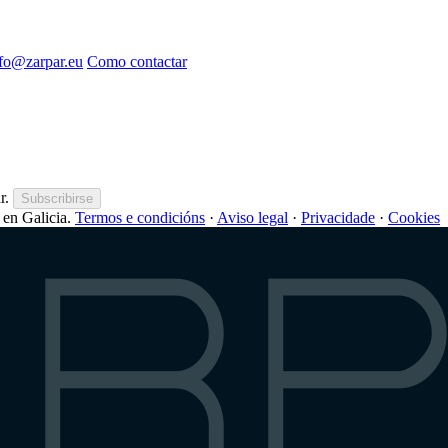
nfo@zarpar.eu
Como contactar
r.
Subscribirse
en Galicia.
Termos e condicións
·
Aviso legal
·
Privacidade
·
Cookies
arp