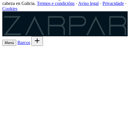
cabeza en Galicia.
Termos e condicións
·
Aviso legal
·
Privacidade
·
Cookies
Zarpar
Barcos
Menú
Explora barcos en alugueiro
→
Aluga o
Barcos
Armadores
teu barco de Lista 7ª
→
Comparte a saída e
Experiencias
o gasto
→
Lista 6ª, a comisión máis baixa
→
Charter
Es
Rexístrate como patrón
→
un patrón?
GL