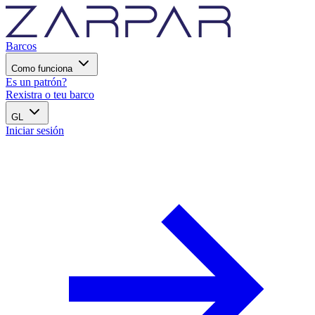
Barcos
Como funciona
Es un patrón?
Rexistra o teu barco
GL
Iniciar sesión