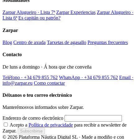
Modalidades
Zarpar Alugueiro · Lista 7ª
Zarpar Experiencias
Zarpar Alugueiro ·
Lista 6ª
Es capitán ou patrón?
Zarpar
Blog
Centro de axuda
Tarxetas de agasallo
Preguntas frecuentes
Contacto
De luns a domingo · Á hora que che conveña
Teléfono · +34 679 855 762
WhatsApp · +34 679 855 762
Email ·
info@zarpar.eu
Como contactar
Déixanos o teu correo electrónico
Manterémosvos informados sobre Zarpar.
Enderezo de correo electrónico
Acepto a
Política de privacidade
para recibir a newsletter de
Zarpar.
Subscribirse
© 2026 Plataforma Náutica Digital SL · Made a modiño e con