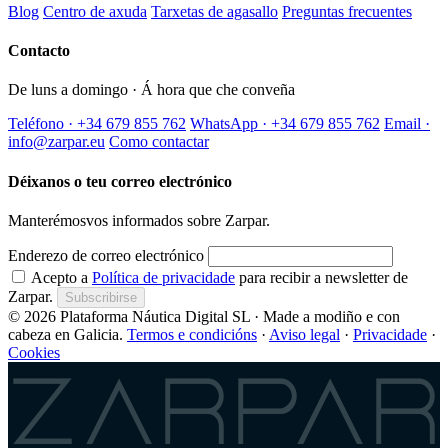
Blog
Centro de axuda
Tarxetas de agasallo
Preguntas frecuentes
Contacto
De luns a domingo · Á hora que che conveña
Teléfono · +34 679 855 762
WhatsApp · +34 679 855 762
Email ·
info@zarpar.eu
Como contactar
Déixanos o teu correo electrónico
Manterémosvos informados sobre Zarpar.
Enderezo de correo electrónico
Acepto a
Política de privacidade
para recibir a newsletter de
Zarpar.
Subscribirse
© 2026 Plataforma Náutica Digital SL · Made a modiño e con
cabeza en Galicia.
Termos e condicións
·
Aviso legal
·
Privacidade
·
Cookies
Zarpar