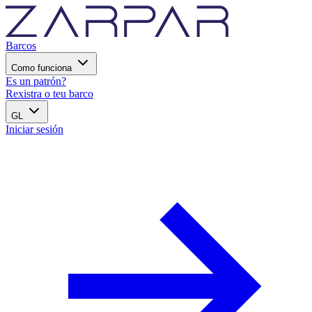
Barcos
Como funciona
Es un patrón?
Rexistra o teu barco
GL
Iniciar sesión