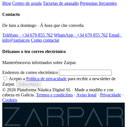
Blog
Centro de axuda
Tarxetas de agasallo
Preguntas frecuentes
Contacto
De luns a domingo · Á hora que che conveña
Teléfono · +34 679 855 762
WhatsApp · +34 679 855 762
Email ·
info@zarpar.eu
Como contactar
Déixanos o teu correo electrónico
Manterémosvos informados sobre Zarpar.
Enderezo de correo electrónico
Acepto a
Política de privacidade
para recibir a newsletter de
Zarpar.
Subscribirse
© 2026 Plataforma Náutica Digital SL · Made a modiño e con
cabeza en Galicia.
Termos e condicións
·
Aviso legal
·
Privacidade
·
Cookies
Zarpar