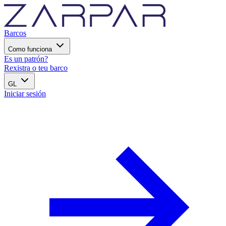
Barcos
Como funciona
Es un patrón?
Rexistra o teu barco
GL
Iniciar sesión