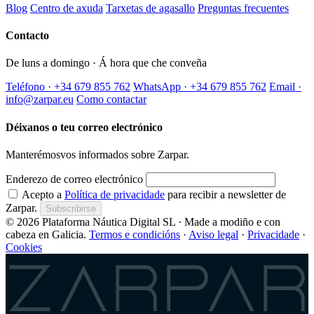
Blog
Centro de axuda
Tarxetas de agasallo
Preguntas frecuentes
Contacto
De luns a domingo · Á hora que che conveña
Teléfono · +34 679 855 762
WhatsApp · +34 679 855 762
Email ·
info@zarpar.eu
Como contactar
Déixanos o teu correo electrónico
Manterémosvos informados sobre Zarpar.
Enderezo de correo electrónico
Acepto a
Política de privacidade
para recibir a newsletter de
Zarpar.
Subscribirse
© 2026 Plataforma Náutica Digital SL · Made a modiño e con
cabeza en Galicia.
Termos e condicións
·
Aviso legal
·
Privacidade
·
Cookies
Zarpar