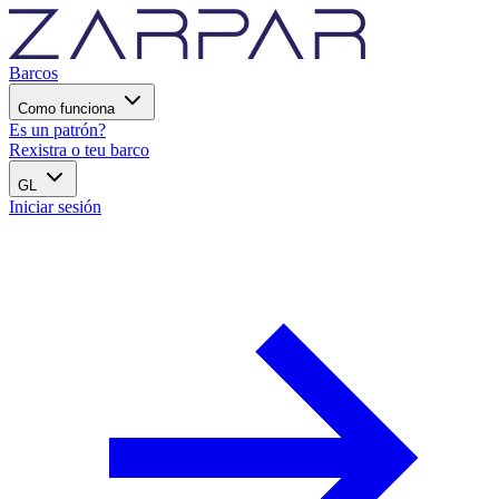
Barcos
Como funciona
Es un patrón?
Rexistra o teu barco
GL
Iniciar sesión