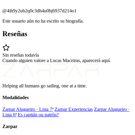
@4ih9y2ub2q0c3dh4u0bj6937d214o1
Este usuario aún no ha escrito su biografía.
Reseñas
Sin reseñas todavía
Cuando alguien valore a Lucas Maceiras, aparecerá aquí.
Helping all humans go sailing, one at a time.
Modalidades
Zarpar Alugueiro · Lista 7ª
Zarpar Experiencias
Zarpar Alugueiro ·
Lista 6ª
Es capitán ou patrón?
Zarpar