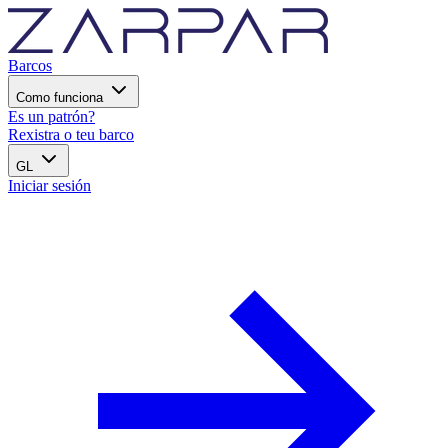
Barcos
Como funciona
Es un patrón?
Rexistra o teu barco
GL
Iniciar sesión