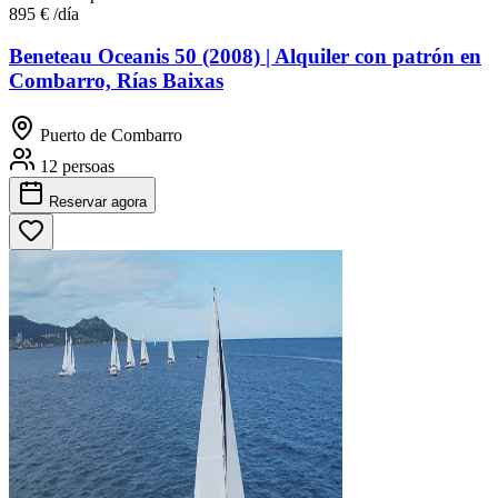
895 €
/día
Beneteau Oceanis 50 (2008) | Alquiler con patrón en
Combarro, Rías Baixas
Puerto de Combarro
12 persoas
Reservar
agora