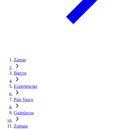
Zarpar
Barcos
Experiencias
País Vasco
Guipúzcoa
Zumaia