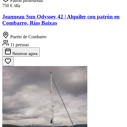
Patrón profesional
750 €
/día
Jeanneau Sun Odyssey 42 | Alquiler con patrón en
Combarro, Rías Baixas
Puerto de Combarro
11 persoas
Reservar
agora