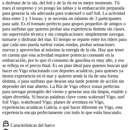
a disfrutar de la ola, del foil y de la ría en su mejor momento. Tú
traes el neopreno y yo pongo las tablas y la embarcación preparada
para generar la ola adecuada para wakesurf o surf foil. La actividad
dura entre 2 y 3 horas, y se necesita un mínimo de 3 participantes
para salir. Es el formato perfecto para grupos pequeños de amigos o
para surfistas que quieren probar una experiencia distinta sin clases,
sin supervisión técnica y sin complicaciones: simplemente navegar,
turnarse y disfrutar del mar. El tiempo se reparte entre los riders para
que cada uno pueda surfear varias rondas, probar sensaciones
nuevas y aprovechar al máximo la energía de la ola. Hay que tener
en cuenta que esta actividad requiere potencia constante en la
embarcación, por lo que el consumo de gasolina es muy alto, y eso
se refleja en el precio final. Es un plan ideal para quienes buscan qué
hacer en Vigo relacionado con deportes acuáticos, para quienes ya
tienen experiencia en el mar y quieren sentir la ría de una forma
distinta, o para surfistas que desean una tarde potente de acción sin
depender del mar abierto. La Ría de Vigo ofrece zonas perfectas
para navegar protegido del viento y generar una ola limpia, estable y
súper divertida. Si buscas palabras clave como wakesurf Vigo, surf
foil Vigo, wakeboard Vigo, planes de aventura en Vigo,
experiencias acuáticas Galicia, o qué hacer diferente en Vigo, esta
experiencia encaja perfectamente con todo lo que estás buscando.
Características del barco