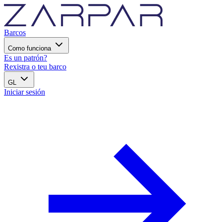
Barcos
Como funciona
Es un patrón?
Rexistra o teu barco
GL
Iniciar sesión