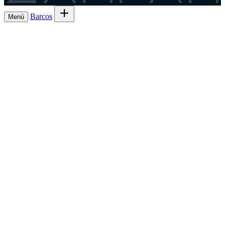
Barcos
Menú
Explora barcos en alugueiro
→
Aluga o
Barcos
Armadores
teu barco de Lista 7ª
→
Comparte a saída e
Experiencias
o gasto
→
Lista 6ª, a comisión máis baixa
→
Charter
Es
Rexístrate como patrón
→
un patrón?
GL