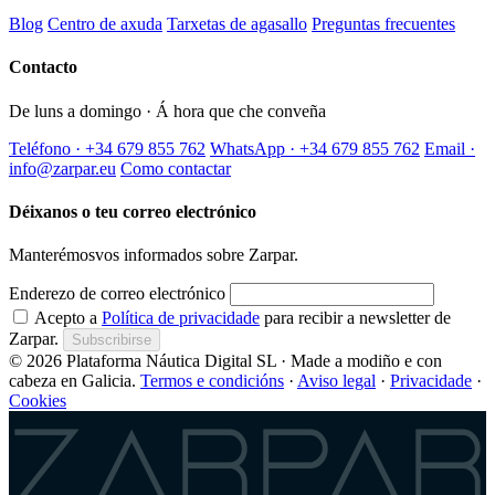
Blog
Centro de axuda
Tarxetas de agasallo
Preguntas frecuentes
Contacto
De luns a domingo · Á hora que che conveña
Teléfono · +34 679 855 762
WhatsApp · +34 679 855 762
Email ·
info@zarpar.eu
Como contactar
Déixanos o teu correo electrónico
Manterémosvos informados sobre Zarpar.
Enderezo de correo electrónico
Acepto a
Política de privacidade
para recibir a newsletter de
Zarpar.
Subscribirse
© 2026 Plataforma Náutica Digital SL · Made a modiño e con
cabeza en Galicia.
Termos e condicións
·
Aviso legal
·
Privacidade
·
Cookies
Zarpar