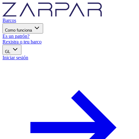
Barcos
Como funciona
Es un patrón?
Rexistra o teu barco
GL
Iniciar sesión