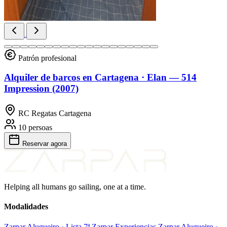
Patrón profesional
Alquiler de barcos en Cartagena · Elan — 514
Impression (2007)
RC Regatas Cartagena
10 persoas
Reservar
agora
Helping all humans go sailing, one at a time.
Modalidades
Zarpar Alugueiro · Lista 7ª
Zarpar Experiencias
Zarpar Alugueiro ·