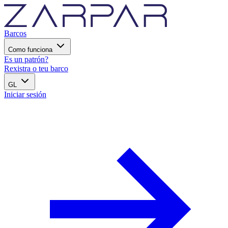
Barcos
Como funciona
Es un patrón?
Rexistra o teu barco
GL
Iniciar sesión