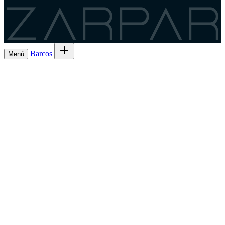
Zarpar
Barcos
Menú
Explora barcos en alugueiro
→
Aluga o
Barcos
Armadores
teu barco de Lista 7ª
→
Comparte a saída e
Experiencias
o gasto
→
Lista 6ª, a comisión máis baixa
→
Charter
Es
Rexístrate como patrón
→
un patrón?
GL